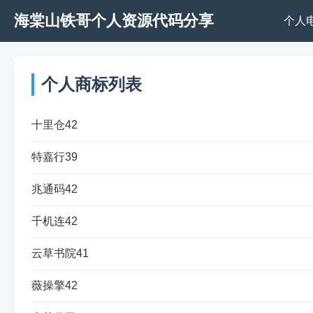
海棠山铁哥个人资源代码分享
个人
个人商标列表
十里仓42
特嘉行39
兆通码42
千机连42
云草书院41
薇操擎42