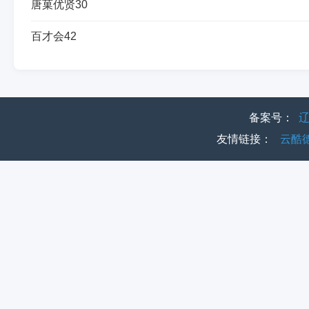
唐菓优贤30
百才会42
备案号：
辽
友情链接：
云酷